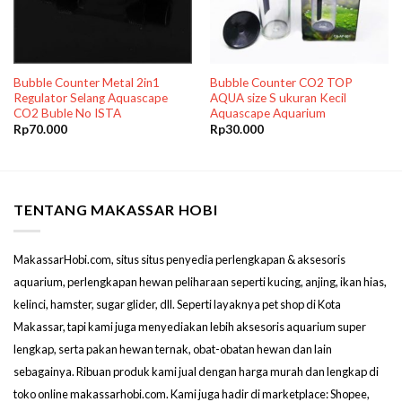
Bubble Counter Metal 2in1
Bubble Counter CO2 TOP
Regulator Selang Aquascape
AQUA size S ukuran Kecil
CO2 Buble No ISTA
Aquascape Aquarium
Rp
70.000
Rp
30.000
TENTANG MAKASSAR HOBI
MakassarHobi.com, situs situs penyedia perlengkapan & aksesoris
aquarium, perlengkapan hewan peliharaan seperti kucing, anjing, ikan hias,
kelinci, hamster, sugar glider, dll. Seperti layaknya pet shop di Kota
Makassar, tapi kami juga menyediakan lebih aksesoris aquarium super
lengkap, serta pakan hewan ternak, obat-obatan hewan dan lain
sebagainya. Ribuan produk kami jual dengan harga murah dan lengkap di
toko online makassarhobi.com. Kami juga hadir di marketplace: Shopee,