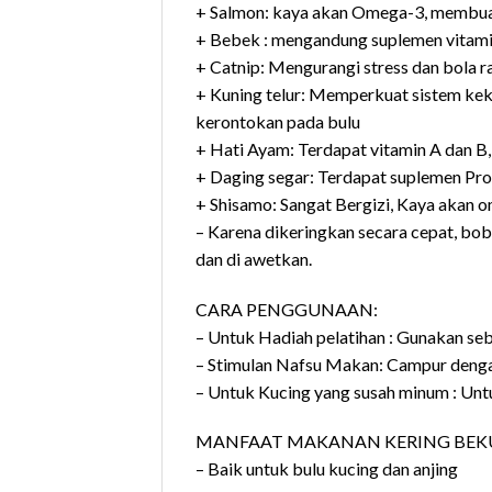
+ Salmon: kaya akan Omega-3, membuat 
+ Bebek : mengandung suplemen vitamin
+ Catnip: Mengurangi stress dan bola 
+ Kuning telur: Memperkuat sistem kek
kerontokan pada bulu
+ Hati Ayam: Terdapat vitamin A dan B,
+ Daging segar: Terdapat suplemen Pro
+ Shisamo: Sangat Bergizi, Kaya akan 
– Karena dikeringkan secara cepat, bo
dan di awetkan.
CARA PENGGUNAAN:
– Untuk Hadiah pelatihan : Gunakan seba
– Stimulan Nafsu Makan: Campur denga
– Untuk Kucing yang susah minum : Untu
MANFAAT MAKANAN KERING BEKU
– Baik untuk bulu kucing dan anjing