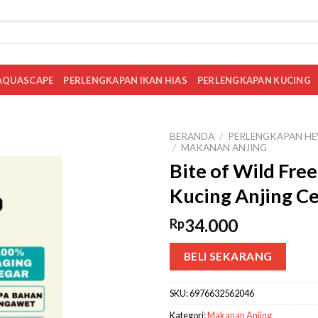
AQUASCAPE
PERLENGKAPAN IKAN HIAS
PERLENGKAPAN KUCING
BERANDA
/
PERLENGKAPAN HE
/
MAKANAN ANJING
Bite of Wild Free
Kucing Anjing C
34.000
Rp
BELI SEKARANG
SKU:
6976632562046
Kategori:
Makanan Anjing