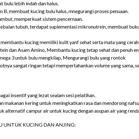
bulu lebih indah dan halus.
 B, membuat kucing bulu halus, mnegurangi proses penuaan.
rambut, memperkuat sistem pencernaan.
ebalan tubuh, terdapat suplementasi mikronutrein, membuat buku
 membantu kucing memiliki kulit yanf sehat serta mata yang cerah
tein dan Asam Amino, Membantu kucing tetap sehat dan penuh en
omega 3 untuk bulu mengkilap, Mengurangi bulu yang rontok
botnya sangat ringan tetapi mempertahankan volume yang sama, s
gai insentif yang lezat sealam sesi pelatihan.
n makanan kering untuk meningkatkan rasa dan mendorong nafs
k alternatif campur air untuk kucing dengan asupan air yang rend
 UNTUK KUCING DAN ANJING: