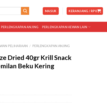
MASUK
KERANJANG /
RP
0
PERLENGKAPAN ANJING
PERLENGKAPAN HEWAN LAIN
WAN PELIHARAAN
/
PERLENGKAPAN ANJING
ze Dried 40gr Krill Snack
emilan Beku Kering