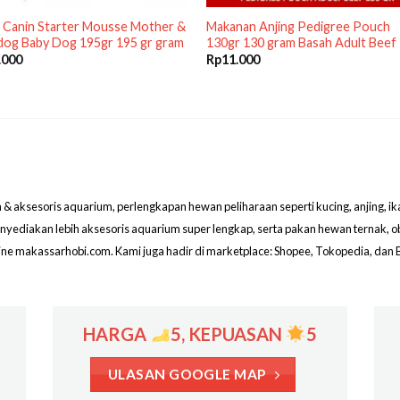
 Canin Starter Mousse Mother &
Makanan Anjing Pedigree Pouch
dog Baby Dog 195gr 195 gr gram
130gr 130 gram Basah Adult Beef
.000
Rp
11.000
aksesoris aquarium, perlengkapan hewan peliharaan seperti kucing, anjing, ikan hi
menyediakan lebih aksesoris aquarium super lengkap, serta pakan hewan ternak, 
line makassarhobi.com. Kami juga hadir di marketplace: Shopee, Tokopedia, dan 
HARGA
5, KEPUASAN
5
ULASAN GOOGLE MAP