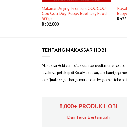
l Xsmall Puppy
Makanan Anjing Premium COUCOU
Royal
gr gram 500g RC
Cou Cou Dog Puppy Beef Dry Food
Baby
500gr
Rp
33
Rp
32.000
TENTANG MAKASSAR HOBI
MakassarHobi.com, situs situs penyedia perlengkapan & 
layaknya pet shop di Kota Makassar, tapi kami juga 
kami jual dengan harga murah dan lengkap di toko on
8,000+ PRODUK HOBI
Dan Terus Bertambah