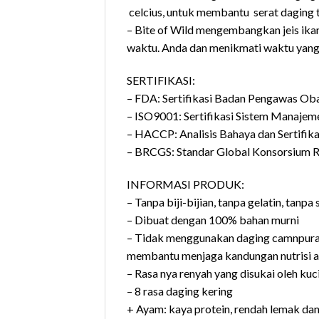
celcius, untuk membantu serat daging t
– Bite of Wild mengembangkan jeis ika
waktu. Anda dan menikmati waktu yang
SERTIFIKASI:
– FDA: Sertifikasi Badan Pengawas Ob
– ISO9001: Sertifikasi Sistem Manajem
– HACCP: Analisis Bahaya dan Sertifika
– BRCGS: Standar Global Konsorsium Ri
INFORMASI PRODUK:
– Tanpa biji-bijian, tanpa gelatin, tan
– Dibuat dengan 100% bahan murni
– Tidak menggunakan daging camnpuran
membantu menjaga kandungan nutrisi 
– Rasa nya renyah yang disukai oleh kuc
– 8 rasa daging kering
+ Ayam: kaya protein, rendah lemak da