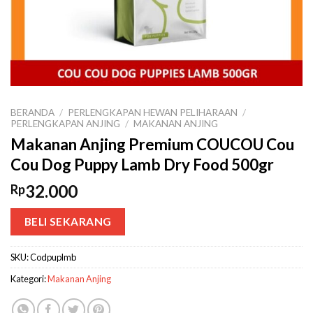
BERANDA
/
PERLENGKAPAN HEWAN PELIHARAAN
/
PERLENGKAPAN ANJING
/
MAKANAN ANJING
Makanan Anjing Premium COUCOU Cou
Cou Dog Puppy Lamb Dry Food 500gr
32.000
Rp
BELI SEKARANG
SKU:
Codpuplmb
Kategori:
Makanan Anjing