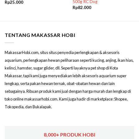
500g RC Dog
Rp
25.000
Rp
82.000
TENTANG MAKASSAR HOBI
MakassarHobi.com, situs situs penyedia perlengkapan & aksesoris
aquarium, perlengkapan hewan peliharaan seperti kucing, anjing, ikan hias,
kelinci, hamster, sugar glider, dll. Seperti layaknya pet shop di Kota
Makassar, tapi kami juga menyediakan lebih aksesoris aquarium super
lengkap, serta pakan hewan ternak, obat-obatan hewan dan lain
sebagainya. Ribuan produk kami jual dengan harga murah dan lengkap di
toko online makassarhobi.com. Kami juga hadir di marketplace: Shopee,
Tokopedia, dan Bukalapak.
8,000+ PRODUK HOBI