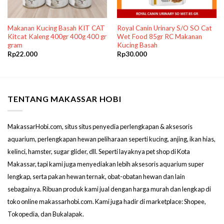
Makanan Kucing Basah KIT CAT
Royal Canin Urinary S/O SO Cat
Kitcat Kaleng 400gr 400g 400 gr
Wet Food 85gr RC Makanan
gram
Kucing Basah
Rp
22.000
Rp
30.000
TENTANG MAKASSAR HOBI
MakassarHobi.com, situs situs penyedia perlengkapan & aksesoris
aquarium, perlengkapan hewan peliharaan seperti kucing, anjing, ikan hias,
kelinci, hamster, sugar glider, dll. Seperti layaknya pet shop di Kota
Makassar, tapi kami juga menyediakan lebih aksesoris aquarium super
lengkap, serta pakan hewan ternak, obat-obatan hewan dan lain
sebagainya. Ribuan produk kami jual dengan harga murah dan lengkap di
toko online makassarhobi.com. Kami juga hadir di marketplace: Shopee,
Tokopedia, dan Bukalapak.