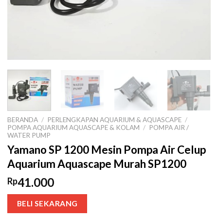
BERANDA
/
PERLENGKAPAN AQUARIUM & AQUASCAPE
/
POMPA AQUARIUM AQUASCAPE & KOLAM
/
POMPA AIR /
WATER PUMP
Yamano SP 1200 Mesin Pompa Air Celup
Aquarium Aquascape Murah SP1200
41.000
Rp
BELI SEKARANG