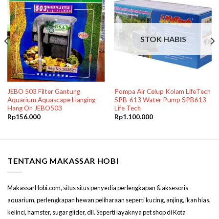
STOK HABIS
JEBO 503 Filter Gantung
Pompa Air Celup Kolam LifeTech
Aquarium Aquascape Hanging
SPB-613 Water Pump SPB613
Hang On JEBO503
Life Tech
Rp
156.000
Rp
1.100.000
TENTANG MAKASSAR HOBI
MakassarHobi.com, situs situs penyedia perlengkapan & aksesoris
aquarium, perlengkapan hewan peliharaan seperti kucing, anjing, ikan hias,
kelinci, hamster, sugar glider, dll. Seperti layaknya pet shop di Kota