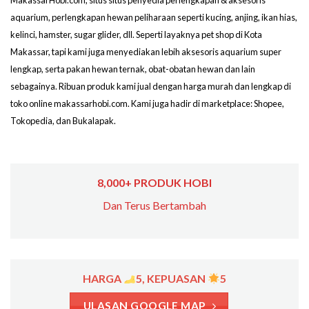
MakassarHobi.com, situs situs penyedia perlengkapan & aksesoris
aquarium, perlengkapan hewan peliharaan seperti kucing, anjing, ikan hias,
kelinci, hamster, sugar glider, dll. Seperti layaknya pet shop di Kota
Makassar, tapi kami juga menyediakan lebih aksesoris aquarium super
lengkap, serta pakan hewan ternak, obat-obatan hewan dan lain
sebagainya. Ribuan produk kami jual dengan harga murah dan lengkap di
toko online makassarhobi.com. Kami juga hadir di marketplace: Shopee,
Tokopedia, dan Bukalapak.
8,000+ PRODUK HOBI
Dan Terus Bertambah
HARGA
5, KEPUASAN
5
ULASAN GOOGLE MAP