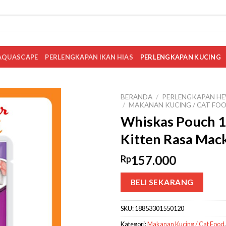
AQUASCAPE
PERLENGKAPAN IKAN HIAS
PERLENGKAPAN KUCING
BERANDA
/
PERLENGKAPAN HE
/
MAKANAN KUCING / CAT FO
Whiskas Pouch 1 
Kitten Rasa Mac
157.000
Rp
BELI SEKARANG
SKU:
18853301550120
Kategori:
Makanan Kucing / Cat Food