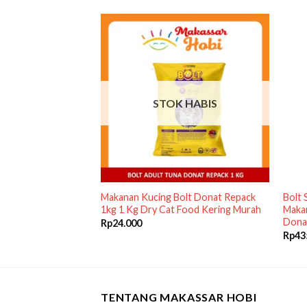
 HABIS
STOK HABIS
dult 480gr 480 gr
Makanan Kucing Bolt Donat Repack
Bolt 
ring Dry Cat Food
1kg 1 Kg Dry Cat Food Kering Murah
Makan
Dona
Rp
24.000
Rp
43
TENTANG MAKASSAR HOBI