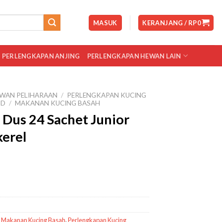
MASUK
KERANJANG /
RP
0
PERLENGKAPAN ANJING
PERLENGKAPAN HEWAN LAIN
WAN PELIHARAAN
/
PERLENGKAPAN KUCING
OD
/
MAKANAN KUCING BASAH
Dus 24 Sachet Junior
kerel
,
Makanan Kucing Basah
,
Perlengkapan Kucing