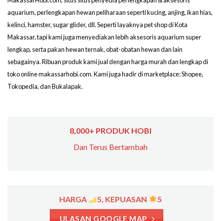
MakassarHobi.com, situs situs penyedia perlengkapan & aksesoris
aquarium, perlengkapan hewan peliharaan seperti kucing, anjing, ikan hias,
kelinci, hamster, sugar glider, dll. Seperti layaknya pet shop di Kota
Makassar, tapi kami juga menyediakan lebih aksesoris aquarium super
lengkap, serta pakan hewan ternak, obat-obatan hewan dan lain
sebagainya. Ribuan produk kami jual dengan harga murah dan lengkap di
toko online makassarhobi.com. Kami juga hadir di marketplace: Shopee,
Tokopedia, dan Bukalapak.
8,000+ PRODUK HOBI
Dan Terus Bertambah
HARGA
5, KEPUASAN
5
ULASAN GOOGLE MAP