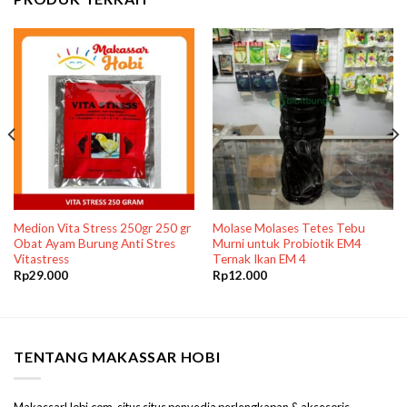
Medion Vita Stress 250gr 250 gr
Molase Molases Tetes Tebu
Obat Ayam Burung Anti Stres
Murni untuk Probiotik EM4
Vitastress
Ternak Ikan EM 4
Rp
29.000
Rp
12.000
TENTANG MAKASSAR HOBI