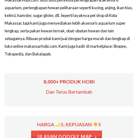
MakassarHobi.com, situs situs penyedia perlengkapan & aksesoris
aquarium, perlengkapan hewan peliharaan seperti kucing, anjing, ikan hias,
kelinci, hamster, sugar glider, dll. Seperti layaknya pet shop di Kota
Makassar, tapi kami juga menyediakan lebih aksesoris aquarium super
lengkap, serta pakan hewan ternak, obat-obatan hewan dan lain
sebagainya. Ribuan produk kami jual dengan harga murah dan lengkap di
toko online makassarhobi.com. Kami juga hadir di marketplace: Shopee,
Tokopedia, dan Bukalapak.
8,000+ PRODUK HOBI
Dan Terus Bertambah
HARGA
5, KEPUASAN
5
ULASAN GOOGLE MAP