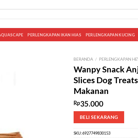
AQUASCAPE
PERLENGKAPAN IKAN HIAS
PERLENGKAPAN KUCING
BERANDA
/
PERLENGKAPAN HE
Wanpy Snack Anj
Slices Dog Treat
Makanan
35.000
Rp
BELI SEKARANG
SKU:
6927749830153