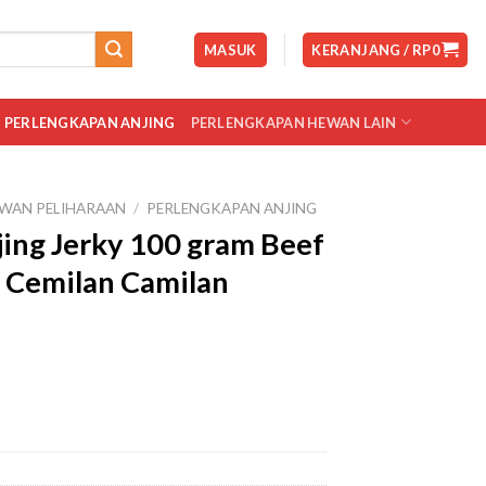
MASUK
KERANJANG /
RP
0
PERLENGKAPAN ANJING
PERLENGKAPAN HEWAN LAIN
WAN PELIHARAAN
/
PERLENGKAPAN ANJING
ing Jerky 100 gram Beef
s Cemilan Camilan