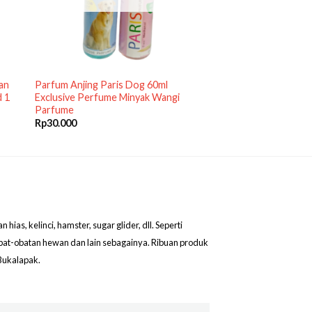
an
Parfum Anjing Paris Dog 60ml
d 1
Exclusive Perfume Minyak Wangi
Parfume
Rp
30.000
as, kelinci, hamster, sugar glider, dll. Seperti
obat-obatan hewan dan lain sebagainya. Ribuan produk
Bukalapak.