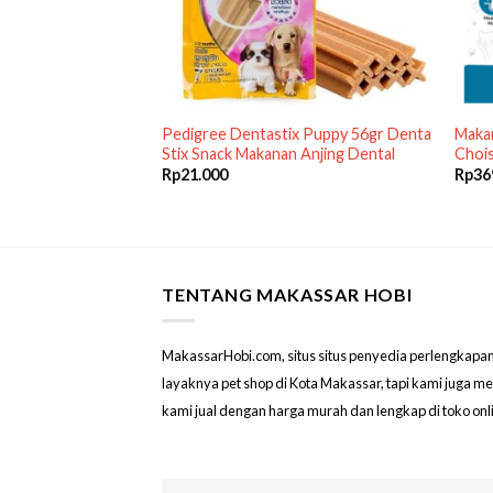
1.15kg CHICKEN
Pedigree Dentastix Puppy 56gr Denta
Maka
asah Dog Food
Stix Snack Makanan Anjing Dental
Chois
Rp
21.000
Rp
36
TENTANG MAKASSAR HOBI
MakassarHobi.com, situs situs penyedia perlengkapan & 
layaknya pet shop di Kota Makassar, tapi kami juga 
kami jual dengan harga murah dan lengkap di toko on