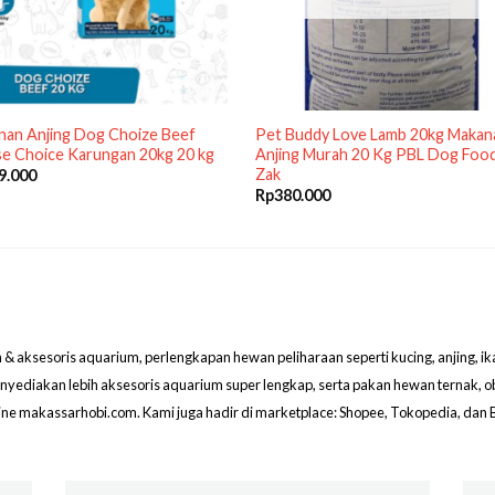
nan Anjing Dog Choize Beef
Pet Buddy Love Lamb 20kg Makan
e Choice Karungan 20kg 20 kg
Anjing Murah 20 Kg PBL Dog Foo
Zak
9.000
Rp
380.000
aksesoris aquarium, perlengkapan hewan peliharaan seperti kucing, anjing, ikan hi
menyediakan lebih aksesoris aquarium super lengkap, serta pakan hewan ternak, 
line makassarhobi.com. Kami juga hadir di marketplace: Shopee, Tokopedia, dan 