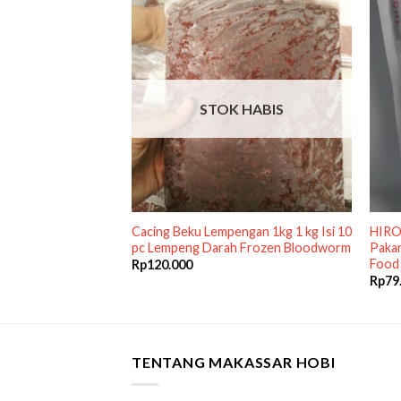
STOK HABIS
lus 40gr Repack
Cacing Beku Lempengan 1kg 1 kg Isi 10
HIRO
n Ikan Guppy
pc Lempeng Darah Frozen Bloodworm
Pakan
Food
Rp
120.000
Rp
79
TENTANG MAKASSAR HOBI