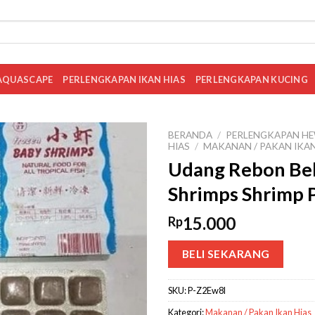
AQUASCAPE
PERLENGKAPAN IKAN HIAS
PERLENGKAPAN KUCING
BERANDA
/
PERLENGKAPAN HE
HIAS
/
MAKANAN / PAKAN IKAN
Udang Rebon Bek
Shrimps Shrimp 
15.000
Rp
BELI SEKARANG
SKU:
P-Z2Ew8l
Kategori:
Makanan / Pakan Ikan Hias