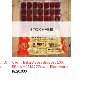
STOK HABIS
kg 10
Cacing Beku B’Boss Big Boss 100gr
l
BBoss M27 M 27 Frozen Bloodworm
Rp
20.000