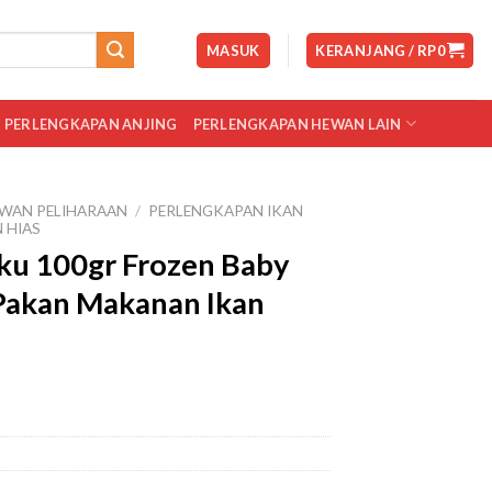
MASUK
KERANJANG /
RP
0
PERLENGKAPAN ANJING
PERLENGKAPAN HEWAN LAIN
WAN PELIHARAAN
/
PERLENGKAPAN IKAN
 HIAS
u 100gr Frozen Baby
Pakan Makanan Ikan