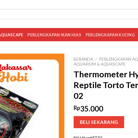
AQUASCAPE
PERLENGKAPAN IKAN HIAS
PERLENGKAPAN KUCING
BERANDA
/
PERLENGKAPAN AQ
AQUARIUM & AQUASCAPE
Thermometer Hy
Reptile Torto T
02
35.000
Rp
BELI SEKARANG
SKU:
NomNFF02