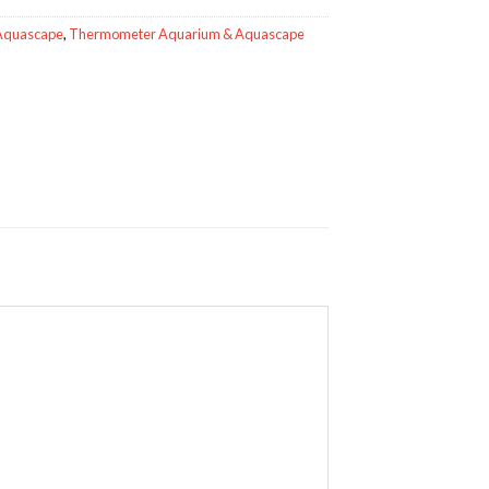
Aquascape
,
Thermometer Aquarium & Aquascape