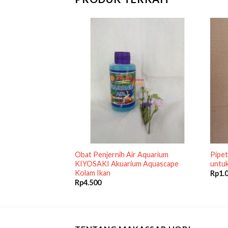
or Undergravel
Obat Penjernih Air Aquarium
Pipet
er dengan Mesin
KIYOSAKI Akuarium Aquascape
untuk
Kolam Ikan
Rp
1.
Rp
4.500