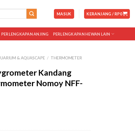
MASUK
KERANJANG /
RP
0
PERLENGKAPAN ANJING
PERLENGKAPAN HEWAN LAIN
UARIUM & AQUASCAPE
/
THERMOMETER
grometer Kandang
ermometer Nomoy NFF-