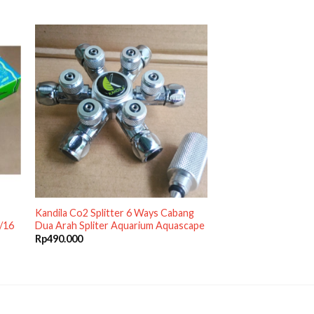
Kandila Co2 Splitter 6 Ways Cabang
/16
Dua Arah Spliter Aquarium Aquascape
Rp
490.000