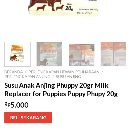
BERANDA
/
PERLENGKAPAN HEWAN PELIHARAAN
/
PERLENGKAPAN ANJING
/
SUSU ANJING
Susu Anak Anjing Phuppy 20gr Milk
Replacer for Puppies Puppy Phupy 20g
5.000
Rp
BELI SEKARANG