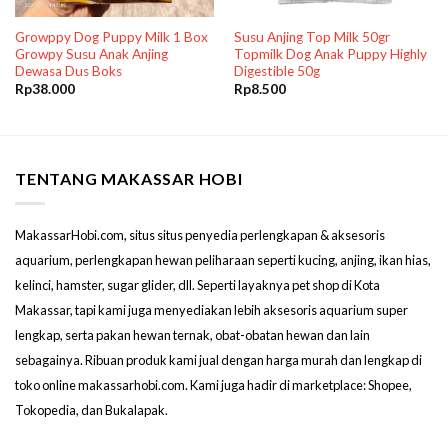
Growppy Dog Puppy Milk 1 Box
Susu Anjing Top Milk 50gr
Growpy Susu Anak Anjing
Topmilk Dog Anak Puppy Highly
Dewasa Dus Boks
Digestible 50g
Rp
38.000
Rp
8.500
TENTANG MAKASSAR HOBI
MakassarHobi.com, situs situs penyedia perlengkapan & aksesoris
aquarium, perlengkapan hewan peliharaan seperti kucing, anjing, ikan hias,
kelinci, hamster, sugar glider, dll. Seperti layaknya pet shop di Kota
Makassar, tapi kami juga menyediakan lebih aksesoris aquarium super
lengkap, serta pakan hewan ternak, obat-obatan hewan dan lain
sebagainya. Ribuan produk kami jual dengan harga murah dan lengkap di
toko online makassarhobi.com. Kami juga hadir di marketplace: Shopee,
Tokopedia, dan Bukalapak.