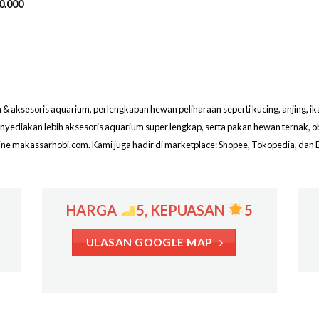
0.000
aksesoris aquarium, perlengkapan hewan peliharaan seperti kucing, anjing, ikan hi
menyediakan lebih aksesoris aquarium super lengkap, serta pakan hewan ternak, 
line makassarhobi.com. Kami juga hadir di marketplace: Shopee, Tokopedia, dan 
HARGA
5, KEPUASAN
5
ULASAN GOOGLE MAP