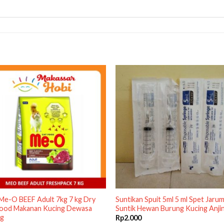
Me-O BEEF Adult 7kg 7 kg Dry
Suntikan Spuit 5ml 5 ml Spet Jaru
Food Makanan Kucing Dewasa
Suntik Hewan Burung Kucing Anji
ng
Rp
2.000