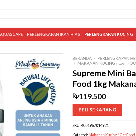
AQUASCAPE
PERLENGKAPAN IKAN HIAS
PERLENGKAPAN KUCING
BERANDA
/
PERLENGKAPAN HE
/
MAKANAN KUCING / CAT FO
Supreme Mini Ba
Food 1kg Makana
119.500
Rp
BELI SEKARANG
SKU:
4001967014921
Kategori:
Makanan Kucing / Cat Food