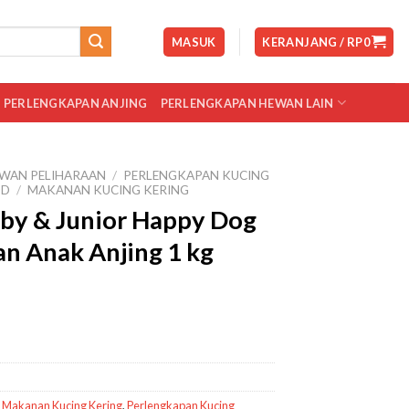
MASUK
KERANJANG /
RP
0
PERLENGKAPAN ANJING
PERLENGKAPAN HEWAN LAIN
WAN PELIHARAAN
/
PERLENGKAPAN KUCING
OD
/
MAKANAN KUCING KERING
by & Junior Happy Dog
n Anak Anjing 1 kg
,
Makanan Kucing Kering
,
Perlengkapan Kucing