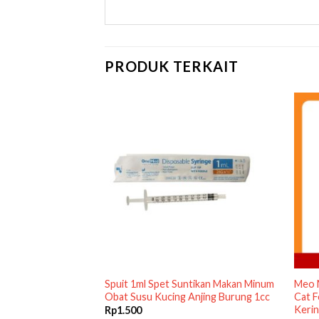
PRODUK TERKAIT
 HABIS
an Fish 50gr 50 gr
Spuit 1ml Spet Suntikan Makan Minum
Meo 
ing Kering Catfood
Obat Susu Kucing Anjing Burung 1cc
Cat 
Keri
Rp
1.500