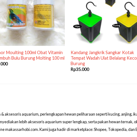
or Moulting 100ml Obat Vitamin
Kandang Jangkrik Sangkar Kotak
mbuh Bulu Burung Molting 100 ml
Tempat Wadah Ulat Belalang Kec
Burung
.000
Rp
35.000
aksesoris aquarium, perlengkapan hewan peliharaan seperti kucing, anjing, ikan hi
menyediakan lebih aksesoris aquarium super lengkap, serta pakan hewan ternak, 
line makassarhobi.com. Kami juga hadir di marketplace: Shopee, Tokopedia, dan 