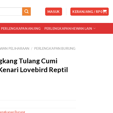
MASUK
KERANJANG /
RP
0
PERLENGKAPAN ANJING
PERLENGKAPAN HEWAN LAIN
WAN PELIHARAAN
/
PERLENGKAPAN BURUNG
gkang Tulang Cumi
enari Lovebird Reptil
lengkapan Burung