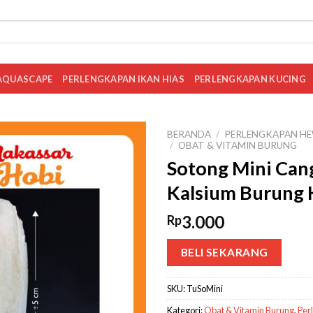
AQUASCAPE
PERLENGKAPAN IKAN HIAS
PERLENGKAPAN KUCING
BERANDA
/
PERLENGKAPAN HE
/
OBAT & VITAMIN BURUNG
Sotong Mini Can
Kalsium Burung K
3.000
Rp
BELI SEKARANG
SKU:
TuSoMini
Kategori:
Obat & Vitamin Burung
,
Per