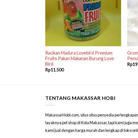
rung Kenari Canary
Racikan Madura Lovebird Premium
Grom
uit Buah & Sayuran
Fruits Pakan Makanan Burung Love
Penu
Bird
Rp
19
Rp
11.500
TENTANG MAKASSAR HOBI
MakassarHobi.com, situs situs penyedia perlengkapan & 
layaknya pet shop di Kota Makassar, tapi kami juga 
kami jual dengan harga murah dan lengkap di toko on