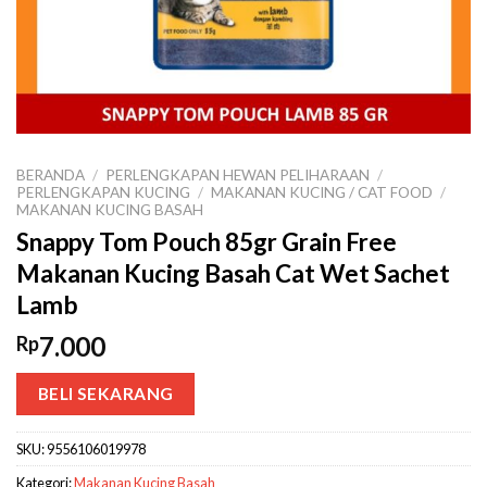
BERANDA
/
PERLENGKAPAN HEWAN PELIHARAAN
/
PERLENGKAPAN KUCING
/
MAKANAN KUCING / CAT FOOD
/
MAKANAN KUCING BASAH
Snappy Tom Pouch 85gr Grain Free
Makanan Kucing Basah Cat Wet Sachet
Lamb
7.000
Rp
BELI SEKARANG
SKU:
9556106019978
Kategori:
Makanan Kucing Basah