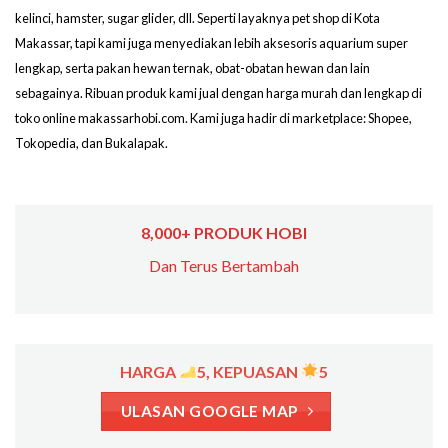
kelinci, hamster, sugar glider, dll. Seperti layaknya pet shop di Kota
Makassar, tapi kami juga menyediakan lebih aksesoris aquarium super
lengkap, serta pakan hewan ternak, obat-obatan hewan dan lain
sebagainya. Ribuan produk kami jual dengan harga murah dan lengkap di
toko online makassarhobi.com. Kami juga hadir di marketplace: Shopee,
Tokopedia, dan Bukalapak.
8,000+ PRODUK HOBI
Dan Terus Bertambah
HARGA
5, KEPUASAN
5
ULASAN GOOGLE MAP