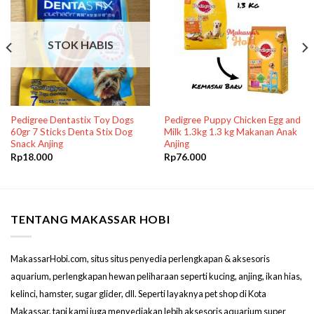
STOK HABIS
Pedigree Dentastix Toy Dogs
Pedigree Puppy Chicken Egg and
60gr 7 Sticks Denta Stix Dog
Milk 1.3kg 1.3 kg Makanan Anak
Snack Anjing
Anjing
Rp
18.000
Rp
76.000
TENTANG MAKASSAR HOBI
MakassarHobi.com, situs situs penyedia perlengkapan & aksesoris
aquarium, perlengkapan hewan peliharaan seperti kucing, anjing, ikan hias,
kelinci, hamster, sugar glider, dll. Seperti layaknya pet shop di Kota
Makassar, tapi kami juga menyediakan lebih aksesoris aquarium super