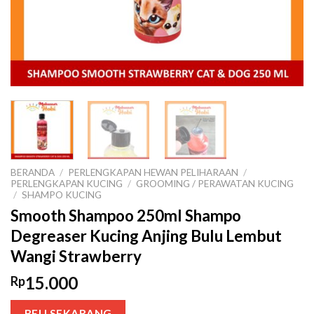
BERANDA
/
PERLENGKAPAN HEWAN PELIHARAAN
/
PERLENGKAPAN KUCING
/
GROOMING / PERAWATAN KUCING
/
SHAMPO KUCING
Smooth Shampoo 250ml Shampo
Degreaser Kucing Anjing Bulu Lembut
Wangi Strawberry
15.000
Rp
BELI SEKARANG