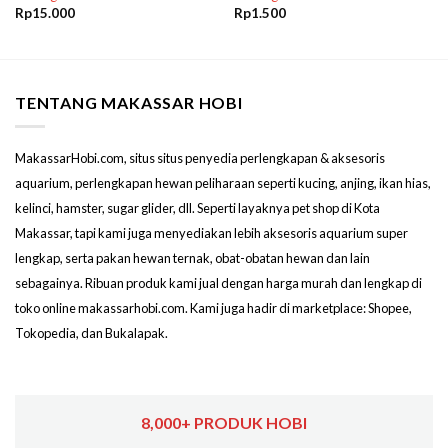
Rp
15.000
Rp
1.500
TENTANG MAKASSAR HOBI
MakassarHobi.com, situs situs penyedia perlengkapan & aksesoris
aquarium, perlengkapan hewan peliharaan seperti kucing, anjing, ikan hias,
kelinci, hamster, sugar glider, dll. Seperti layaknya pet shop di Kota
Makassar, tapi kami juga menyediakan lebih aksesoris aquarium super
lengkap, serta pakan hewan ternak, obat-obatan hewan dan lain
sebagainya. Ribuan produk kami jual dengan harga murah dan lengkap di
toko online makassarhobi.com. Kami juga hadir di marketplace: Shopee,
Tokopedia, dan Bukalapak.
8,000+ PRODUK HOBI