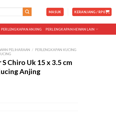
MASUK
KERANJANG /
RP
0
PERLENGKAPAN ANJING
PERLENGKAPAN HEWAN LAIN
WAN PELIHARAAN
/
PERLENGKAPAN KUCING
KUCING
r S Chiro Uk 15 x 3.5 cm
ucing Anjing