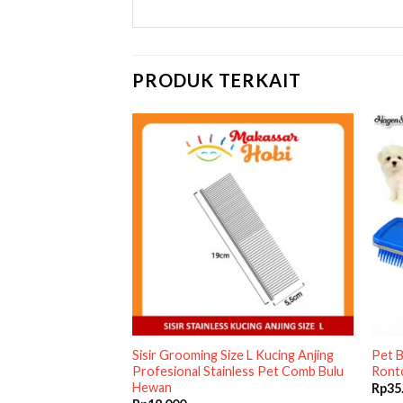
PRODUK TERKAIT
Anjing Kelinci Sikat
Sisir Grooming Size L Kucing Anjing
Pet B
ulu Hewan Comb
Profesional Stainless Pet Comb Bulu
Ronto
Hewan
Rp
35