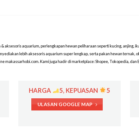
aksesoris aquarium, perlengkapan hewan peliharaan seperti kucing, anjing, ikan hi
menyediakan lebih aksesoris aquarium super lengkap, serta pakan hewan ternak, 
line makassarhobi.com. Kami juga hadir di marketplace: Shopee, Tokopedia, dan 
HARGA
5, KEPUASAN
5
ULASAN GOOGLE MAP