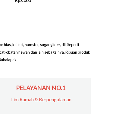
Rp
8.000
as, kelinci, hamster, sugar glider, dll. Seperti
obat-obatan hewan dan lain sebagainya. Ribuan produk
Bukalapak.
PELAYANAN NO.1
Tim Ramah & Berpengalaman