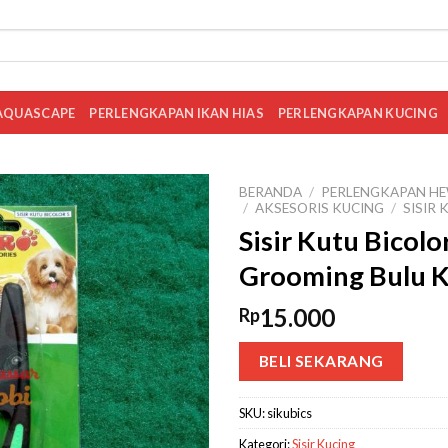
AQUASCAPE
PERLENGKAPAN IKAN HIAS
PERLENGKAPAN KUCING
BERANDA
/
PERLENGKAPAN HE
/
AKSESORIS KUCING
/
SISIR 
Sisir Kutu Bicolo
Grooming Bulu K
15.000
Rp
BELI SEKARANG
SKU:
sikubics
Kategori:
Sisir Kucing