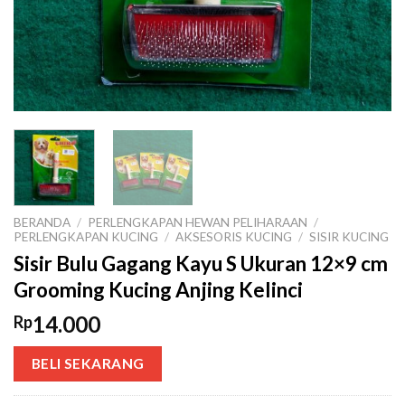
BERANDA
/
PERLENGKAPAN HEWAN PELIHARAAN
/
PERLENGKAPAN KUCING
/
AKSESORIS KUCING
/
SISIR KUCING
Sisir Bulu Gagang Kayu S Ukuran 12×9 cm
Grooming Kucing Anjing Kelinci
14.000
Rp
BELI SEKARANG