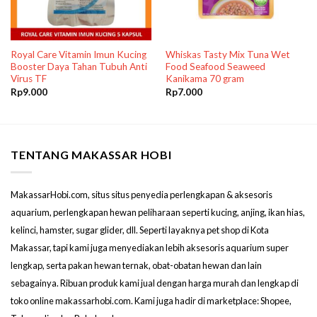
Royal Care Vitamin Imun Kucing
Whiskas Tasty Mix Tuna Wet
Booster Daya Tahan Tubuh Anti
Food Seafood Seaweed
Virus TF
Kanikama 70 gram
Rp
9.000
Rp
7.000
TENTANG MAKASSAR HOBI
MakassarHobi.com, situs situs penyedia perlengkapan & aksesoris
aquarium, perlengkapan hewan peliharaan seperti kucing, anjing, ikan hias,
kelinci, hamster, sugar glider, dll. Seperti layaknya pet shop di Kota
Makassar, tapi kami juga menyediakan lebih aksesoris aquarium super
lengkap, serta pakan hewan ternak, obat-obatan hewan dan lain
sebagainya. Ribuan produk kami jual dengan harga murah dan lengkap di
toko online makassarhobi.com. Kami juga hadir di marketplace: Shopee,