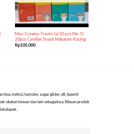
N
Meo Creamy Treats Isi 20 pcs Me-O
20pcs Cemilan Snack Makanan Kucing
Rp
105.000
as, kelinci, hamster, sugar glider, dll. Seperti
obat-obatan hewan dan lain sebagainya. Ribuan produk
Bukalapak.