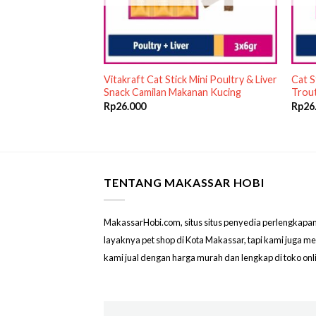
my Purrr-ee
Vitakraft Cat Stick Mini Poultry & Liver
Cat S
 gr Snack Kucing
Snack Camilan Makanan Kucing
Trout
Rp
26.000
Rp
26
TENTANG MAKASSAR HOBI
MakassarHobi.com, situs situs penyedia perlengkapan & 
layaknya pet shop di Kota Makassar, tapi kami juga 
kami jual dengan harga murah dan lengkap di toko on