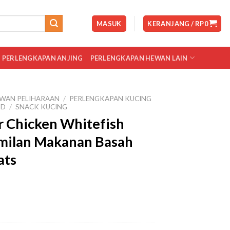
MASUK
KERANJANG /
RP
0
PERLENGKAPAN ANJING
PERLENGKAPAN HEWAN LAIN
WAN PELIHARAAN
/
PERLENGKAPAN KUCING
OD
/
SNACK KUCING
r Chicken Whitefish
milan Makanan Basah
ats