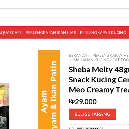
AQUASCAPE
PERLENGKAPAN IKAN HIAS
PERLENGKAPAN KUCING
BERANDA
/
PERLENGKAPAN HE
/
MAKANAN KUCING / CAT FO
Sheba Melty 48g
Snack Kucing Ce
Meo Creamy Tre
29.000
Rp
BELI SEKARANG
SKU:
8851393000953