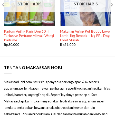
STOK HABIS
STOK HABIS
Parfum Anjing Paris Dog 60ml
Makanan Anjing Pet Buddy Love
Exclusive Perfume Minyak Wangi
Lamb 1kg Repack 1 Kg PBL Dog
Parfume
Food Murah
Rp
30.000
Rp
21.000
TENTANG MAKASSAR HOBI
MakassarHobi.com, situs situs penyedia perlengkapan & aksesoris
aquarium, perlengkapan hewan peliharaan seperti kucing, anjing, ikan hias,
kelinci, hamster, sugar glider, dll. Seperti layaknya pet shop di Kota
Makassar, tapi kami juga menyediakan lebih aksesoris aquarium super
lengkap, serta pakan hewan ternak, obat-obatan hewan dan lain
sebagainya. Ribuan produk kami jual dengan harga murah dan lengkap di