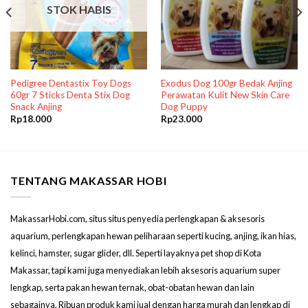
STOK HABIS
Pedigree Dentastix Toy Dogs
Exodus Dog 100gr Bedak Anjing
60gr 7 Sticks Denta Stix Dog
Perawatan Kulit New Skin Care
Snack Anjing
Dog Puppy
Rp
18.000
Rp
23.000
TENTANG MAKASSAR HOBI
MakassarHobi.com, situs situs penyedia perlengkapan & aksesoris
aquarium, perlengkapan hewan peliharaan seperti kucing, anjing, ikan hias,
kelinci, hamster, sugar glider, dll. Seperti layaknya pet shop di Kota
Makassar, tapi kami juga menyediakan lebih aksesoris aquarium super
lengkap, serta pakan hewan ternak, obat-obatan hewan dan lain
sebagainya. Ribuan produk kami jual dengan harga murah dan lengkap di