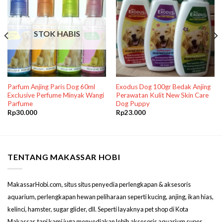
STOK HABIS
Parfum Anjing Paris Dog 60ml
Exodus Dog 100gr Bedak Anjing
Exclusive Perfume Minyak Wangi
Perawatan Kulit New Skin Care
Parfume
Dog Puppy
Rp
30.000
Rp
23.000
TENTANG MAKASSAR HOBI
MakassarHobi.com, situs situs penyedia perlengkapan & aksesoris
aquarium, perlengkapan hewan peliharaan seperti kucing, anjing, ikan hias,
kelinci, hamster, sugar glider, dll. Seperti layaknya pet shop di Kota
Makassar, tapi kami juga menyediakan lebih aksesoris aquarium super