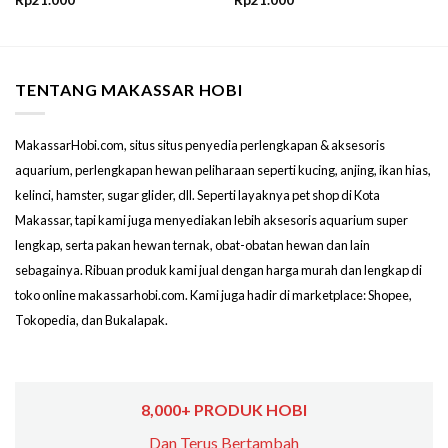
Rp
21.000
Rp
21.000
TENTANG MAKASSAR HOBI
MakassarHobi.com, situs situs penyedia perlengkapan & aksesoris
aquarium, perlengkapan hewan peliharaan seperti kucing, anjing, ikan hias,
kelinci, hamster, sugar glider, dll. Seperti layaknya pet shop di Kota
Makassar, tapi kami juga menyediakan lebih aksesoris aquarium super
lengkap, serta pakan hewan ternak, obat-obatan hewan dan lain
sebagainya. Ribuan produk kami jual dengan harga murah dan lengkap di
toko online makassarhobi.com. Kami juga hadir di marketplace: Shopee,
Tokopedia, dan Bukalapak.
8,000+ PRODUK HOBI
Dan Terus Bertambah