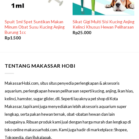
Spuit 1ml Spet Suntikan Makan
Sikat Gigi Multi Sisi Kucing Anjing
Minum Obat Susu Kucing Anjing
Kelinci Khusus Hewan Peliharaan
Burung 1cc
Rp
25.000
Rp
1.500
TENTANG MAKASSAR HOBI
MakassarHobi.com, situs situs penyedia perlengkapan & aksesoris
aquarium, perlengkapan hewan peliharaan seperti kucing, anjing, ikan hias,
kelinci, hamster, sugar glider, dll. Seperti layaknya pet shop di Kota
Makassar, tapi kami juga menyediakan lebih aksesoris aquarium super
lengkap, serta pakan hewan ternak, obat-obatan hewan dan lain
sebagainya. Ribuan produk kami jual dengan harga murah dan lengkap di
toko online makassarhobi.com. Kami juga hadir di marketplace: Shopee,
Tokopedia, dan Bukalapak.