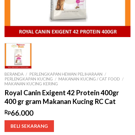
BERANDA
/
PERLENGKAPAN HEWAN PELIHARAAN
/
PERLENGKAPAN KUCING
/
MAKANAN KUCING / CAT FOOD
/
MAKANAN KUCING KERING
Royal Canin Exigent 42 Protein 400gr
400 gr gram Makanan Kucing RC Cat
66.000
Rp
BELI SEKARANG