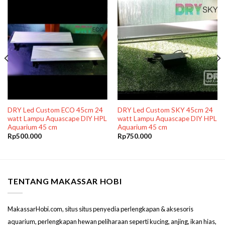
DRY Led Custom ECO 45cm 24
DRY Led Custom SKY 45cm 24
watt Lampu Aquascape DIY HPL
watt Lampu Aquascape DIY HPL
Aquarium 45 cm
Aquarium 45 cm
Rp
500.000
Rp
750.000
TENTANG MAKASSAR HOBI
MakassarHobi.com, situs situs penyedia perlengkapan & aksesoris
aquarium, perlengkapan hewan peliharaan seperti kucing, anjing, ikan hias,