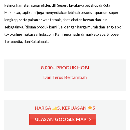
kelinci, hamster, sugar glider, dll. Seperti layaknya pet shop di Kota
Makassar, tapi kami juga menyediakan lebih aksesoris aquarium super
lengkap, serta pakan hewan ternak, obat-obatan hewan dan lain
sebagainya. Ribuan produk kami jual dengan harga murah dan lengkap di
toko online makassarhobi.com. Kami juga hadir di marketplace: Shopee,
Tokopedia, dan Bukalapak.
8,000+ PRODUK HOBI
Dan Terus Bertambah
HARGA
5, KEPUASAN
5
ULASAN GOOGLE MAP