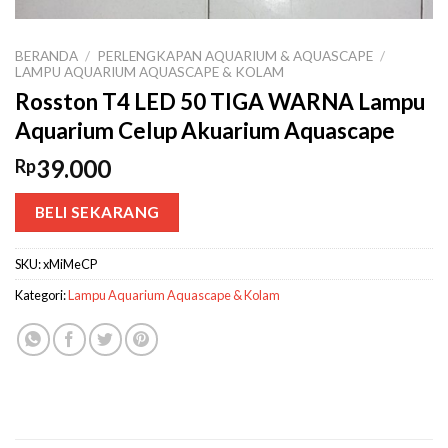
BERANDA
/
PERLENGKAPAN AQUARIUM & AQUASCAPE
/
LAMPU AQUARIUM AQUASCAPE & KOLAM
Rosston T4 LED 50 TIGA WARNA Lampu
Aquarium Celup Akuarium Aquascape
39.000
Rp
BELI SEKARANG
SKU:
xMiMeCP
Kategori:
Lampu Aquarium Aquascape & Kolam