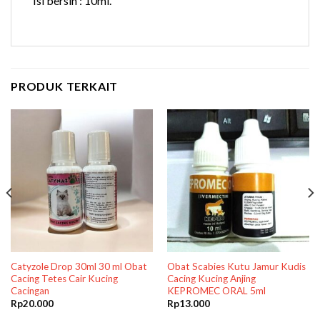
Isi bersih : 10ml.
PRODUK TERKAIT
Catyzole Drop 30ml 30 ml Obat
Obat Scabies Kutu Jamur Kudis
Cacing Tetes Cair Kucing
Cacing Kucing Anjing
Cacingan
KEPROMEC ORAL 5ml
Rp
20.000
Rp
13.000