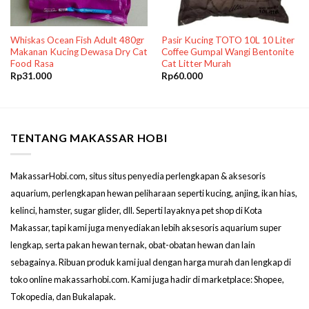
Whiskas Ocean Fish Adult 480gr
Pasir Kucing TOTO 10L 10 Liter
Makanan Kucing Dewasa Dry Cat
Coffee Gumpal Wangi Bentonite
Food Rasa
Cat Litter Murah
Rp
31.000
Rp
60.000
TENTANG MAKASSAR HOBI
MakassarHobi.com, situs situs penyedia perlengkapan & aksesoris
aquarium, perlengkapan hewan peliharaan seperti kucing, anjing, ikan hias,
kelinci, hamster, sugar glider, dll. Seperti layaknya pet shop di Kota
Makassar, tapi kami juga menyediakan lebih aksesoris aquarium super
lengkap, serta pakan hewan ternak, obat-obatan hewan dan lain
sebagainya. Ribuan produk kami jual dengan harga murah dan lengkap di
toko online makassarhobi.com. Kami juga hadir di marketplace: Shopee,
Tokopedia, dan Bukalapak.