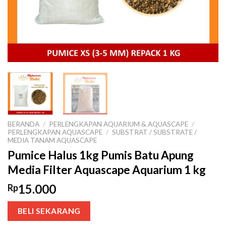
BERANDA
/
PERLENGKAPAN AQUARIUM & AQUASCAPE
/
PERLENGKAPAN AQUASCAPE
/
SUBSTRAT / SUBSTRATE /
MEDIA TANAM AQUASCAPE
Pumice Halus 1kg Pumis Batu Apung
Media Filter Aquascape Aquarium 1 kg
15.000
Rp
BELI SEKARANG