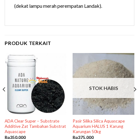
(dekat lampu merah perempatan Landak).
PRODUK TERKAIT
STOK HABIS
ADA Clear Super – Substrate
Pasir Silika Silica Aquascape
Additive Zat Tambahan Substrat
Aquarium HALUS 1 Karung
Aquascape
Karungan 50kg
Rp
350.000
Rp
375.000