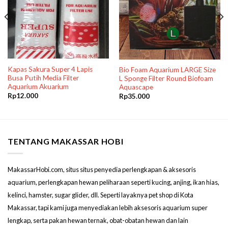
Kapas Sakura Super 4 Lapis
Bio Foam Aquarium LARGE Size
Busa Putih Media Filter
L Sponge Filter Round Biofoam
Aquarium Akuarium
Aquascape
Rp
12.000
Rp
35.000
TENTANG MAKASSAR HOBI
MakassarHobi.com, situs situs penyedia perlengkapan & aksesoris
aquarium, perlengkapan hewan peliharaan seperti kucing, anjing, ikan hias,
kelinci, hamster, sugar glider, dll. Seperti layaknya pet shop di Kota
Makassar, tapi kami juga menyediakan lebih aksesoris aquarium super
lengkap, serta pakan hewan ternak, obat-obatan hewan dan lain