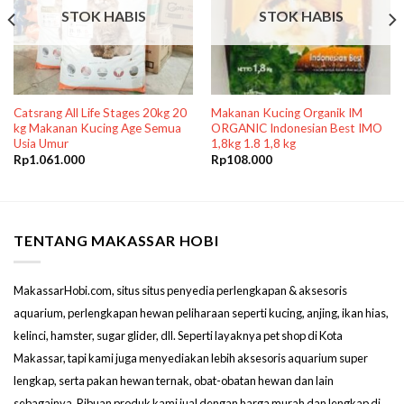
STOK HABIS
STOK HABIS
Catsrang All Life Stages 20kg 20
Makanan Kucing Organik IM
kg Makanan Kucing Age Semua
ORGANIC Indonesian Best IMO
Usia Umur
1,8kg 1.8 1,8 kg
Rp
1.061.000
Rp
108.000
TENTANG MAKASSAR HOBI
MakassarHobi.com, situs situs penyedia perlengkapan & aksesoris
aquarium, perlengkapan hewan peliharaan seperti kucing, anjing, ikan hias,
kelinci, hamster, sugar glider, dll. Seperti layaknya pet shop di Kota
Makassar, tapi kami juga menyediakan lebih aksesoris aquarium super
lengkap, serta pakan hewan ternak, obat-obatan hewan dan lain
sebagainya. Ribuan produk kami jual dengan harga murah dan lengkap di