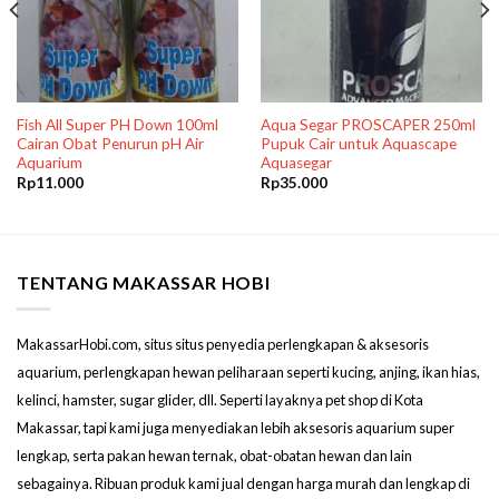
Fish All Super PH Down 100ml
Aqua Segar PROSCAPER 250ml
Cairan Obat Penurun pH Air
Pupuk Cair untuk Aquascape
Aquarium
Aquasegar
Rp
11.000
Rp
35.000
TENTANG MAKASSAR HOBI
MakassarHobi.com, situs situs penyedia perlengkapan & aksesoris
aquarium, perlengkapan hewan peliharaan seperti kucing, anjing, ikan hias,
kelinci, hamster, sugar glider, dll. Seperti layaknya pet shop di Kota
Makassar, tapi kami juga menyediakan lebih aksesoris aquarium super
lengkap, serta pakan hewan ternak, obat-obatan hewan dan lain
sebagainya. Ribuan produk kami jual dengan harga murah dan lengkap di