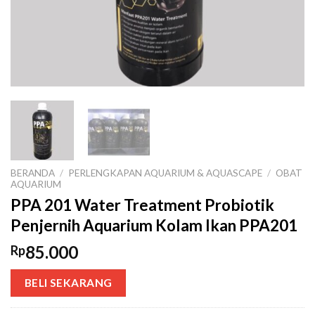
BERANDA
/
PERLENGKAPAN AQUARIUM & AQUASCAPE
/
OBAT
AQUARIUM
PPA 201 Water Treatment Probiotik
Penjernih Aquarium Kolam Ikan PPA201
85.000
Rp
BELI SEKARANG