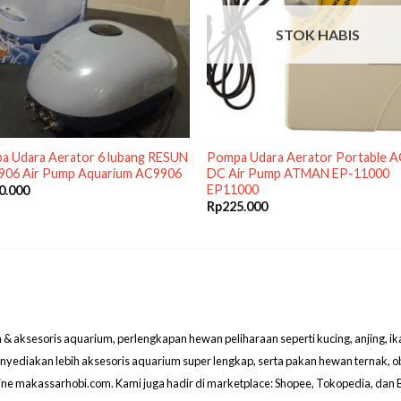
STOK HABIS
a Udara Aerator 6 lubang RESUN
Pompa Udara Aerator Portable A
906 Air Pump Aquarium AC9906
DC Air Pump ATMAN EP-11000
EP11000
0.000
Rp
225.000
aksesoris aquarium, perlengkapan hewan peliharaan seperti kucing, anjing, ikan hi
menyediakan lebih aksesoris aquarium super lengkap, serta pakan hewan ternak, 
line makassarhobi.com. Kami juga hadir di marketplace: Shopee, Tokopedia, dan 