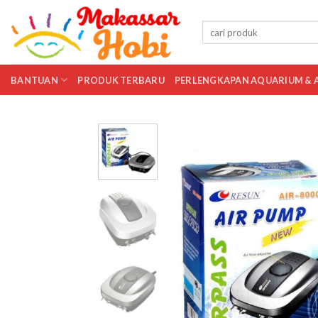
Skip
to
Pencarian
untuk:
content
BANTUAN
PRODUK TERBARU
PERLENGKAPAN AQUARIUM & 