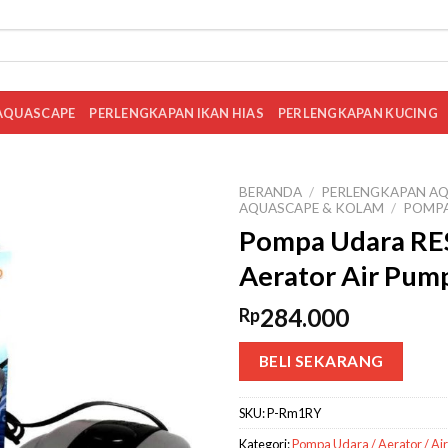
AQUASCAPE
PERLENGKAPAN IKAN HIAS
PERLENGKAPAN KUCING
BERANDA
/
PERLENGKAPAN AQ
AQUASCAPE & KOLAM
/
POMPA
Pompa Udara RE
Aerator Air Pum
284.000
Rp
BELI SEKARANG
SKU:
P-Rm1RY
Kategori:
Pompa Udara / Aerator / Ai