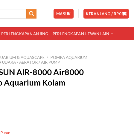
MASUK
KERANJANG /
RP
0
PERLENGKAPAN ANJING
PERLENGKAPAN HEWAN LAIN
UARIUM & AQUASCAPE
/
POMPA AQUARIUM
 UDARA / AERATOR / AIR PUMP
SUN AIR-8000 Air8000
p Aquarium Kolam
r Pump