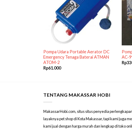
 HABIS
 Amara AA-666
Pompa Udara Portable Aerator DC
Pomp
tor Aquarium
Emergency Tenaga Baterai ATMAN
AC-9
ATOM-2
Rp
33
Rp
61.000
TENTANG MAKASSAR HOBI
MakassarHobi.com, situs situs penyedia perlengkapan & 
layaknya pet shop di Kota Makassar, tapi kami juga 
kami jual dengan harga murah dan lengkap di toko on