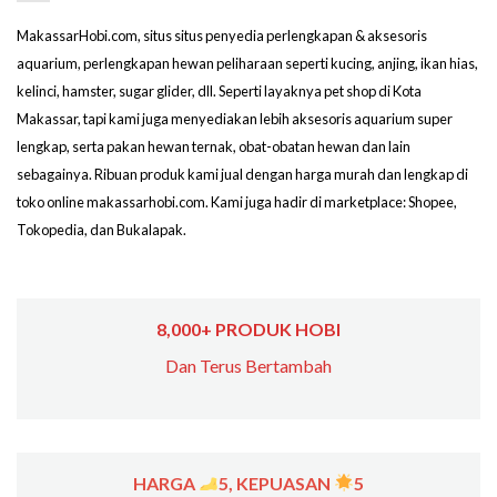
MakassarHobi.com, situs situs penyedia perlengkapan & aksesoris
aquarium, perlengkapan hewan peliharaan seperti kucing, anjing, ikan hias,
kelinci, hamster, sugar glider, dll. Seperti layaknya pet shop di Kota
Makassar, tapi kami juga menyediakan lebih aksesoris aquarium super
lengkap, serta pakan hewan ternak, obat-obatan hewan dan lain
sebagainya. Ribuan produk kami jual dengan harga murah dan lengkap di
toko online makassarhobi.com. Kami juga hadir di marketplace: Shopee,
Tokopedia, dan Bukalapak.
8,000+ PRODUK HOBI
Dan Terus Bertambah
HARGA
5, KEPUASAN
5