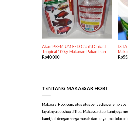
100gr 100 gram 1 pc
Akari PREMIUM RED Cichlid Chiclid
ISTA 
 Frozen Bloodworm
Tropical 100gr Makanan Pakan Ikan
Makan
Rp
40.000
Rp
55
TENTANG MAKASSAR HOBI
MakassarHobi.com, situs situs penyedia perlengkapan & 
layaknya pet shop di Kota Makassar, tapi kami juga 
kami jual dengan harga murah dan lengkap di toko on