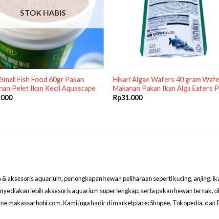
STOK HABIS
Small Fish Food 60gr Pakan
Hikari Algae Wafers 40 gram Waf
an Pelet Ikan Kecil Aquascape
Makanan Pakan Ikan Alga Eaters 
.000
Rp
31.000
aksesoris aquarium, perlengkapan hewan peliharaan seperti kucing, anjing, ikan hi
menyediakan lebih aksesoris aquarium super lengkap, serta pakan hewan ternak, 
line makassarhobi.com. Kami juga hadir di marketplace: Shopee, Tokopedia, dan 