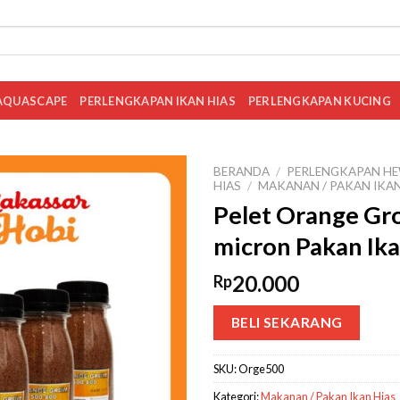
AQUASCAPE
PERLENGKAPAN IKAN HIAS
PERLENGKAPAN KUCING
BERANDA
/
PERLENGKAPAN HE
HIAS
/
MAKANAN / PAKAN IKAN
Pelet Orange Gr
micron Pakan I
20.000
Rp
BELI SEKARANG
SKU:
Orge500
Kategori:
Makanan / Pakan Ikan Hias