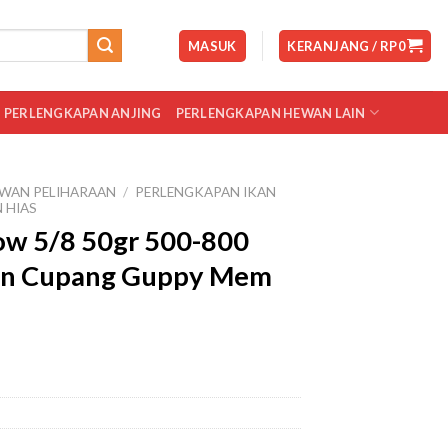
MASUK
KERANJANG /
RP
0
PERLENGKAPAN ANJING
PERLENGKAPAN HEWAN LAIN
WAN PELIHARAAN
/
PERLENGKAPAN IKAN
 HIAS
ow 5/8 50gr 500-800
kan Cupang Guppy Mem