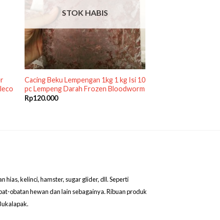
STOK HABIS
er
Cacing Beku Lempengan 1kg 1 kg Isi 10
Pleco
pc Lempeng Darah Frozen Bloodworm
Rp
120.000
as, kelinci, hamster, sugar glider, dll. Seperti
obat-obatan hewan dan lain sebagainya. Ribuan produk
Bukalapak.