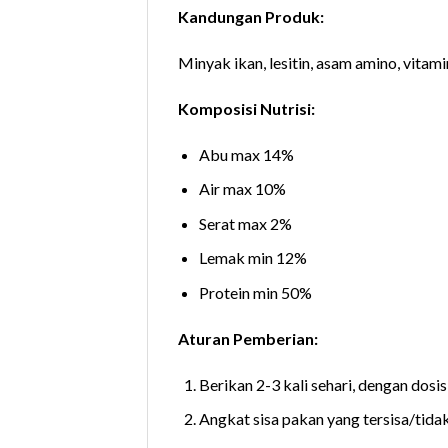
Kandungan Produk:
Minyak ikan, lesitin, asam amino, vitamin
Komposisi Nutrisi:
Abu max 14%
Air max 10%
Serat max 2%
Lemak min 12%
Protein min 50%
Aturan Pemberian:
Berikan 2-3 kali sehari, dengan dos
Angkat sisa pakan yang tersisa/tida