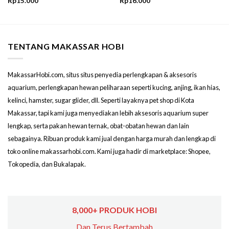
Rp
15.000
Rp
16.000
TENTANG MAKASSAR HOBI
MakassarHobi.com, situs situs penyedia perlengkapan & aksesoris
aquarium, perlengkapan hewan peliharaan seperti kucing, anjing, ikan hias,
kelinci, hamster, sugar glider, dll. Seperti layaknya pet shop di Kota
Makassar, tapi kami juga menyediakan lebih aksesoris aquarium super
lengkap, serta pakan hewan ternak, obat-obatan hewan dan lain
sebagainya. Ribuan produk kami jual dengan harga murah dan lengkap di
toko online makassarhobi.com. Kami juga hadir di marketplace: Shopee,
Tokopedia, dan Bukalapak.
8,000+ PRODUK HOBI
Dan Terus Bertambah