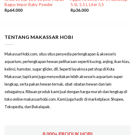
Bagus Impor Baby Powder
5.5L 5.5 L Liter 5,5
Rp
64.000
Rp
36.000
TENTANG MAKASSAR HOBI
MakassarHobi.com, situs situs penyedia perlengkapan & aksesoris
aquarium, perlengkapan hewan peliharaan seperti kucing, anjing, ikan hias,
kelinci, hamster, sugar glider, dll. Seperti layaknya pet shop di Kota
Makassar, tapi kami juga menyediakan lebih aksesoris aquarium super
lengkap, serta pakan hewan ternak, obat-obatan hewan dan lain
sebagainya. Ribuan produk kami jual dengan harga murah dan lengkap di
toko online makassarhobi.com. Kami juga hadir di marketplace: Shopee,
Tokopedia, dan Bukalapak.
8,000+ PRODUK HOBI