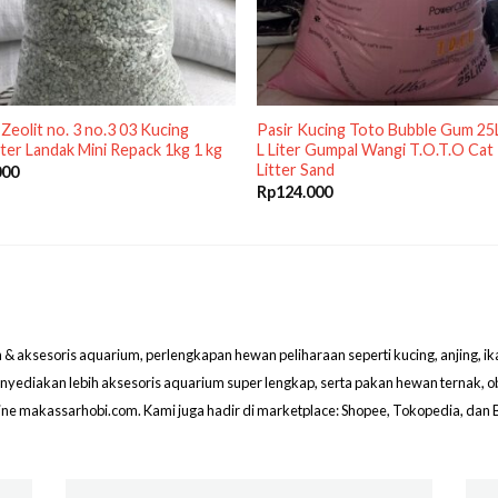
 Zeolit no. 3 no.3 03 Kucing
Pasir Kucing Toto Bubble Gum 25
er Landak Mini Repack 1kg 1 kg
L Liter Gumpal Wangi T.O.T.O Cat
Litter Sand
000
Rp
124.000
aksesoris aquarium, perlengkapan hewan peliharaan seperti kucing, anjing, ikan hi
menyediakan lebih aksesoris aquarium super lengkap, serta pakan hewan ternak, 
line makassarhobi.com. Kami juga hadir di marketplace: Shopee, Tokopedia, dan 