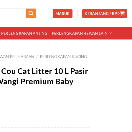
MASUK
KERANJANG /
RP
0
PERLENGKAPAN ANJING
PERLENGKAPAN HEWAN LAIN
WAN PELIHARAAN
/
PERLENGKAPAN KUCING
Cou Cat Litter 10 L Pasir
Wangi Premium Baby