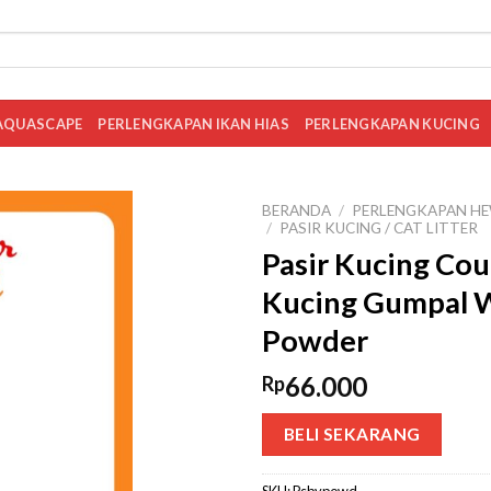
AQUASCAPE
PERLENGKAPAN IKAN HIAS
PERLENGKAPAN KUCING
BERANDA
/
PERLENGKAPAN HE
/
PASIR KUCING / CAT LITTER
Pasir Kucing Cou 
Kucing Gumpal 
Powder
66.000
Rp
BELI SEKARANG
SKU:
Psbypowd