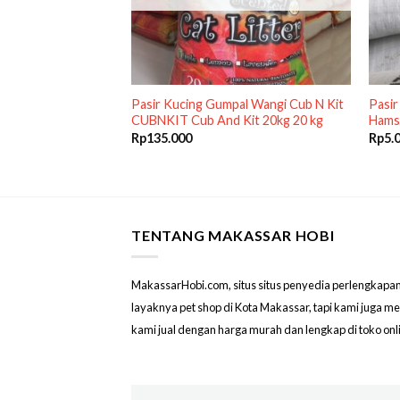
it MyLovelyCat
Pasir Kucing Gumpal Wangi Cub N Kit
Pasir
 nomor 1 2 3
CUBNKIT Cub And Kit 20kg 20 kg
Hamst
ze S)
Rp
135.000
Rp
5.
TENTANG MAKASSAR HOBI
MakassarHobi.com, situs situs penyedia perlengkapan & 
layaknya pet shop di Kota Makassar, tapi kami juga 
kami jual dengan harga murah dan lengkap di toko on