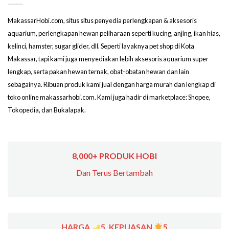
MakassarHobi.com, situs situs penyedia perlengkapan & aksesoris
aquarium, perlengkapan hewan peliharaan seperti kucing, anjing, ikan hias,
kelinci, hamster, sugar glider, dll. Seperti layaknya pet shop di Kota
Makassar, tapi kami juga menyediakan lebih aksesoris aquarium super
lengkap, serta pakan hewan ternak, obat-obatan hewan dan lain
sebagainya. Ribuan produk kami jual dengan harga murah dan lengkap di
toko online makassarhobi.com. Kami juga hadir di marketplace: Shopee,
Tokopedia, dan Bukalapak.
8,000+ PRODUK HOBI
Dan Terus Bertambah
HARGA
5, KEPUASAN
5