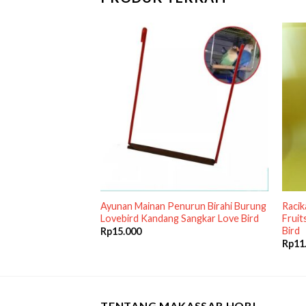
akan Makanan
Ayunan Mainan Penurun Birahi Burung
Raci
rai Punglor
Lovebird Kandang Sangkar Love Bird
Fruit
Bird
Rp
15.000
Rp
11
TENTANG MAKASSAR HOBI