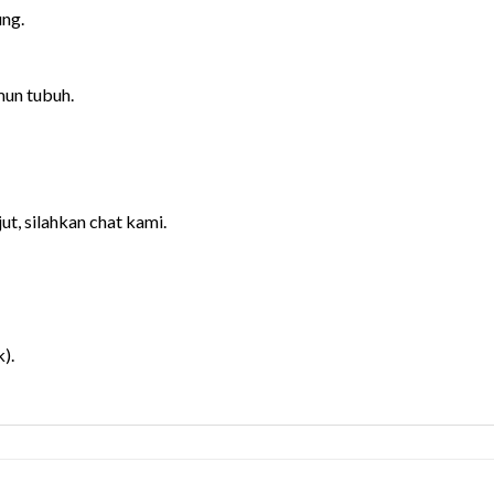
ung.
mun tubuh.
ut, silahkan chat kami.
).