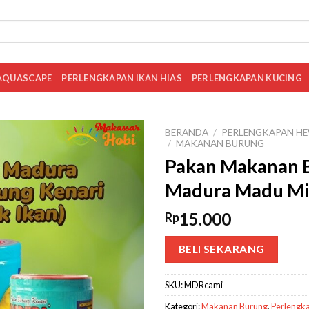
AQUASCAPE
PERLENGKAPAN IKAN HIAS
PERLENGKAPAN KUCING
BERANDA
/
PERLENGKAPAN HE
/
MAKANAN BURUNG
Pakan Makanan B
Madura Madu Min
15.000
Rp
BELI SEKARANG
SKU:
MDRcami
Kategori:
Makanan Burung
,
Perlengk