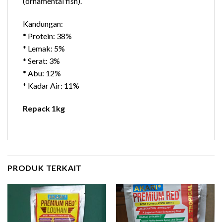
(ornamental fish).
Kandungan:
* Protein: 38%
* Lemak: 5%
* Serat: 3%
* Abu: 12%
* Kadar Air: 11%
Repack 1kg
PRODUK TERKAIT