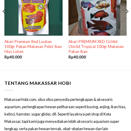
Akari Premium Red Louhan
Akari PREMIUM RED Cichlid
100gr Pakan Makanan Pelet Ikan
Chiclid Tropical 100gr Makanan
Hias Lohan
Pakan Ikan
Rp
40.000
Rp
40.000
TENTANG MAKASSAR HOBI
MakassarHobi.com, situs situs penyedia perlengkapan & aksesoris
aquarium, perlengkapan hewan peliharaan seperti kucing, anjing, ikan hias,
kelinci, hamster, sugar glider, dll. Seperti layaknya pet shop di Kota
Makassar, tapi kami juga menyediakan lebih aksesoris aquarium super
lengkap, serta pakan hewan ternak, obat-obatan hewan dan lain