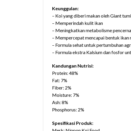
Keunggulan:
– Koi yang diberi makan oleh Giant tum
– Memperindah kulit ikan
– Meningkatkan metabolisme pencern
– Mempercepat mencapai bentuk ikan 
– Formula sehat untuk pertumbuhan agr
– Formula ekstra Kalsium dan fosfor u
Kandungan Nutrisi:
Protein: 48%
Fat: 7%
Fiber: 2%
Moisture: 7%
Ash: 8%
Phosphorus: 2%
Spesifikasi Produk:
Merk: Nippon Koi Food