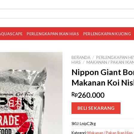
AQUASCAPE
PERLENGKAPAN IKAN HIAS
PERLENGKAPAN KUCING
BERANDA
/
PERLENGKAPAN HE
HIAS
/
MAKANAN / PAKAN IKAN
Nippon Giant Bon
Makanan Koi Nis
260.000
Rp
BELI SEKARANG
SKU:
LnipC2kg
Kategori:
Makanan / Pakan Ikan Hias