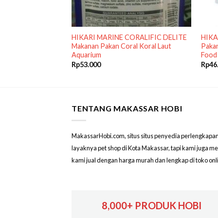
E Cichlid Chiclid
HIKARI MARINE CORALIFIC DELITE
HIKA
kanan Pakan Ikan
Makanan Pakan Coral Koral Laut
Pakan
Aquarium
Food
Rp
53.000
Rp
46
TENTANG MAKASSAR HOBI
MakassarHobi.com, situs situs penyedia perlengkapan & 
layaknya pet shop di Kota Makassar, tapi kami juga 
kami jual dengan harga murah dan lengkap di toko on
8,000+ PRODUK HOBI