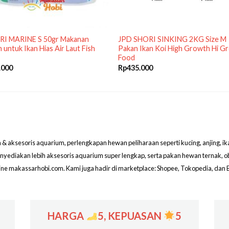
RI MARINE S 50gr Makanan
JPD SHORI SINKING 2KG Size M
 untuk Ikan Hias Air Laut Fish
Pakan Ikan Koi High Growth Hi G
Food
.000
Rp
435.000
aksesoris aquarium, perlengkapan hewan peliharaan seperti kucing, anjing, ikan hi
menyediakan lebih aksesoris aquarium super lengkap, serta pakan hewan ternak, 
line makassarhobi.com. Kami juga hadir di marketplace: Shopee, Tokopedia, dan 
HARGA
5, KEPUASAN
5