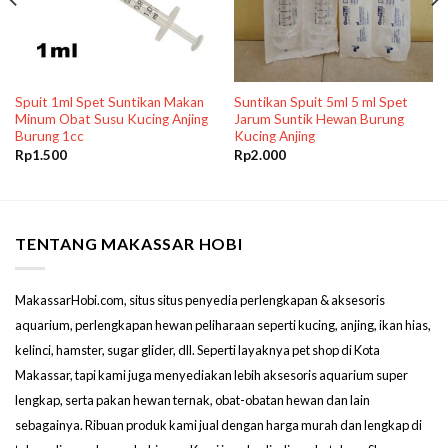
Spuit 1ml Spet Suntikan Makan
Suntikan Spuit 5ml 5 ml Spet
Minum Obat Susu Kucing Anjing
Jarum Suntik Hewan Burung
Burung 1cc
Kucing Anjing
Rp
1.500
Rp
2.000
TENTANG MAKASSAR HOBI
MakassarHobi.com, situs situs penyedia perlengkapan & aksesoris
aquarium, perlengkapan hewan peliharaan seperti kucing, anjing, ikan hias,
kelinci, hamster, sugar glider, dll. Seperti layaknya pet shop di Kota
Makassar, tapi kami juga menyediakan lebih aksesoris aquarium super
lengkap, serta pakan hewan ternak, obat-obatan hewan dan lain
sebagainya. Ribuan produk kami jual dengan harga murah dan lengkap di