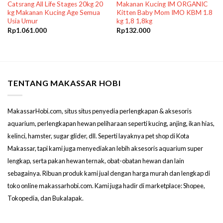
Catsrang All Life Stages 20kg 20
Makanan Kucing IM ORGANIC
kg Makanan Kucing Age Semua
Kitten Baby Mom IMO KBM 1.8
Usia Umur
kg 1,8 1,8kg
Rp
1.061.000
Rp
132.000
TENTANG MAKASSAR HOBI
MakassarHobi.com, situs situs penyedia perlengkapan & aksesoris
aquarium, perlengkapan hewan peliharaan seperti kucing, anjing, ikan hias,
kelinci, hamster, sugar glider, dll. Seperti layaknya pet shop di Kota
Makassar, tapi kami juga menyediakan lebih aksesoris aquarium super
lengkap, serta pakan hewan ternak, obat-obatan hewan dan lain
sebagainya. Ribuan produk kami jual dengan harga murah dan lengkap di
toko online makassarhobi.com. Kami juga hadir di marketplace: Shopee,
Tokopedia, dan Bukalapak.