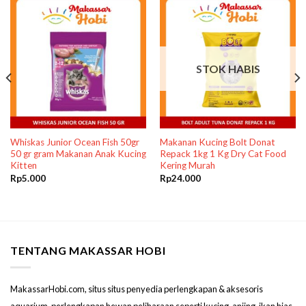
STOK HABIS
Whiskas Junior Ocean Fish 50gr
Makanan Kucing Bolt Donat
50 gr gram Makanan Anak Kucing
Repack 1kg 1 Kg Dry Cat Food
Kitten
Kering Murah
Rp
5.000
Rp
24.000
TENTANG MAKASSAR HOBI
MakassarHobi.com, situs situs penyedia perlengkapan & aksesoris
aquarium, perlengkapan hewan peliharaan seperti kucing, anjing, ikan hias,