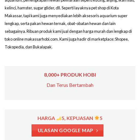
kelinci, hamster, sugar glider, dll. Seperti layaknya pet shop di Kota
Makassar, tapi kami juga menyediakan lebih aksesoris aquarium super
lengkap, serta pakan hewan ternak, obat-obatan hewan dan lain
sebagainya. Ribuan produk kami jual dengan harga murah dan lengkap di
toko online makassarhobi.com. Kami juga hadir di marketplace: Shopee,
Tokopedia, dan Bukalapak.
8,000+ PRODUK HOBI
Dan Terus Bertambah
HARGA
5, KEPUASAN
5
ULASAN GOOGLE MAP