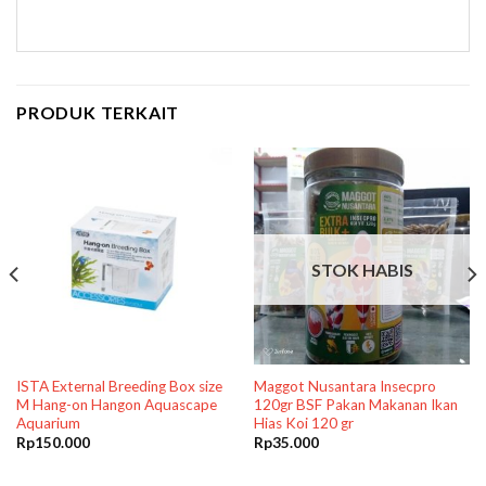
PRODUK TERKAIT
STOK HABIS
ISTA External Breeding Box size
Maggot Nusantara Insecpro
M Hang-on Hangon Aquascape
120gr BSF Pakan Makanan Ikan
Aquarium
Hias Koi 120 gr
Rp
150.000
Rp
35.000