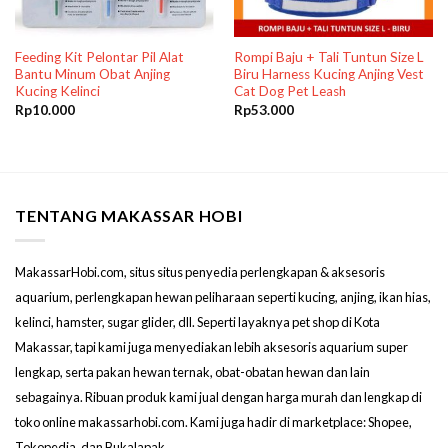
Feeding Kit Pelontar Pil Alat
Rompi Baju + Tali Tuntun Size L
Bantu Minum Obat Anjing
Biru Harness Kucing Anjing Vest
Kucing Kelinci
Cat Dog Pet Leash
Rp
10.000
Rp
53.000
TENTANG MAKASSAR HOBI
MakassarHobi.com, situs situs penyedia perlengkapan & aksesoris
aquarium, perlengkapan hewan peliharaan seperti kucing, anjing, ikan hias,
kelinci, hamster, sugar glider, dll. Seperti layaknya pet shop di Kota
Makassar, tapi kami juga menyediakan lebih aksesoris aquarium super
lengkap, serta pakan hewan ternak, obat-obatan hewan dan lain
sebagainya. Ribuan produk kami jual dengan harga murah dan lengkap di
toko online makassarhobi.com. Kami juga hadir di marketplace: Shopee,
Tokopedia, dan Bukalapak.