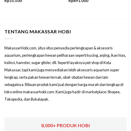
Rp
15.500
Rp
691.000
TENTANG MAKASSAR HOBI
MakassarHobi.com, situs situs penyedia perlengkapan & aksesoris
aquarium, perlengkapan hewan peliharaan seperti kucing, anjing, ikan hias,
kelinci, hamster, sugar glider, dll. Seperti layaknya pet shop di Kota
Makassar, tapi kami juga menyediakan lebih aksesoris aquarium super
lengkap, serta pakan hewan ternak, obat-obatan hewan dan lain
sebagainya. Ribuan produk kami jual dengan harga murah dan lengkap di
toko online makassarhobi.com. Kami juga hadir di marketplace: Shopee,
Tokopedia, dan Bukalapak.
8,000+ PRODUK HOBI