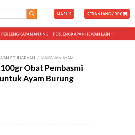
MASUK
KERANJANG /
RP
0
PERLENGKAPAN ANJING
PERLENGKAPAN HEWAN LAIN
WAN PELIHARAAN
/
MAKANAN AYAM
 100gr Obat Pembasmi
k untuk Ayam Burung