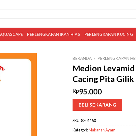
AQUASCAPE
PERLENGKAPAN IKAN HIAS
PERLENGKAPAN KUCING
BERANDA
/
PERLENGKAPAN HE
Medion Levamid
Cacing Pita Gili
95.000
Rp
BELI SEKARANG
SKU:
8301150
Kategori:
Makanan Ayam