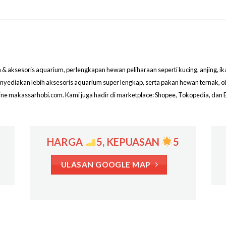
aksesoris aquarium, perlengkapan hewan peliharaan seperti kucing, anjing, ikan hi
menyediakan lebih aksesoris aquarium super lengkap, serta pakan hewan ternak, 
line makassarhobi.com. Kami juga hadir di marketplace: Shopee, Tokopedia, dan 
HARGA
5, KEPUASAN
5
ULASAN GOOGLE MAP