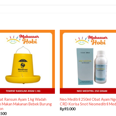
at Ransum Ayam 1 kg Wadah
Neo Meditril 250ml Obat Ayam N
n Makan Makanan Bebek Burung
CRD Korisa Snot Neomeditril Me
on
Rp
93.000
.500