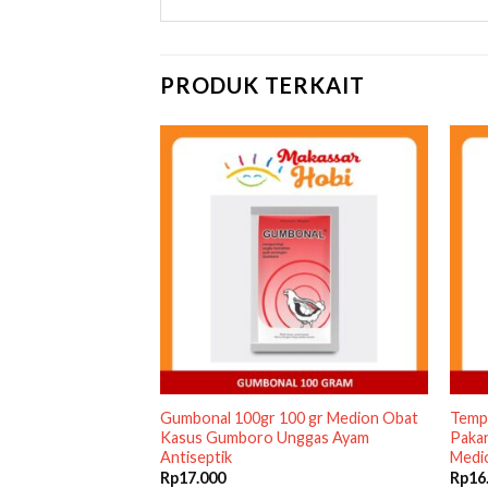
PRODUK TERKAIT
l Obat Luka Ayam
Gumbonal 100gr 100 gr Medion Obat
Temp
t Infeksi
Kasus Gumboro Unggas Ayam
Paka
Antiseptik
Medi
Rp
17.000
Rp
16